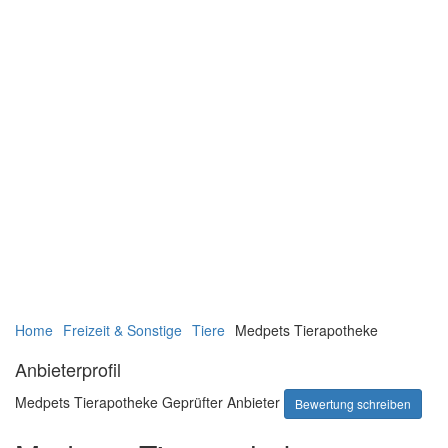
Navigation
Navigation
Home
Freizeit & Sonstige
Tiere
Medpets Tierapotheke
verbergen
verbergen
Anbieterprofil
Medpets Tierapotheke
Geprüfter Anbieter
Bewertung schreiben