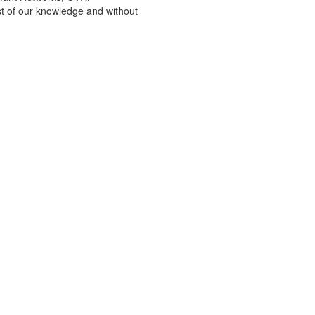
st of our knowledge and without
 enthalten, mindestens 1 Großbuchstaben enthalten
lärung zu.
Datenschutzerklärung