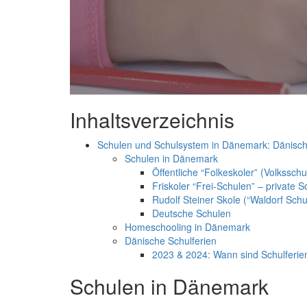
Inhaltsverzeichnis
Schulen und Schulsystem in Dänemark: Dänisch
Schulen in Dänemark
Öffentliche “Folkeskoler” (Volksschu
Friskoler “Frei-Schulen” – private 
Rudolf Steiner Skole (“Waldorf Schu
Deutsche Schulen
Homeschooling in Dänemark
Dänische Schulferien
2023 & 2024: Wann sind Schulferie
Schulen in Dänemark