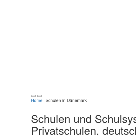
Navigation
Navigation
Home
Schulen in Dänemark
verbergen
verbergen
Schulen und Schulsy
Privatschulen, deuts