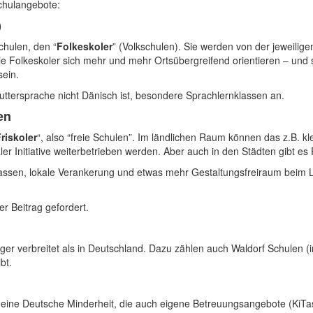
chulangebote:
)
chulen, den “
Folkeskoler
” (Volkschulen). Sie werden von der jeweilig
e Folkeskoler sich mehr und mehr Ortsübergreifend orientieren – und s
sein.
uttersprache nicht Dänisch ist, besondere Sprachlernklassen an.
en
riskoler
“, also “freie Schulen”. Im ländlichen Raum können das z.B. kle
aler Initiative weiterbetrieben werden. Aber auch in den Städten gibt e
lassen, lokale Verankerung und etwas mehr Gestaltungsfreiraum beim Le
er Beitrag gefordert.
ger verbreitet als in Deutschland. Dazu zählen auch Waldorf Schulen (
ibt.
k eine Deutsche Minderheit, die auch eigene Betreuungsangebote (KiT