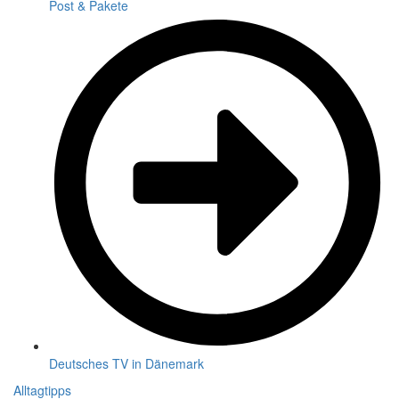
Post & Pakete
Deutsches TV in Dänemark
Alltagtipps