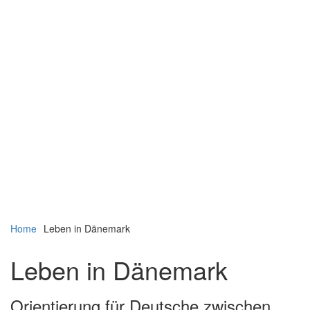
Navigation
Navigation
Home
Leben in Dänemark
verbergen
verbergen
Leben in Dänemark
Orientierung für Deutsche zwischen