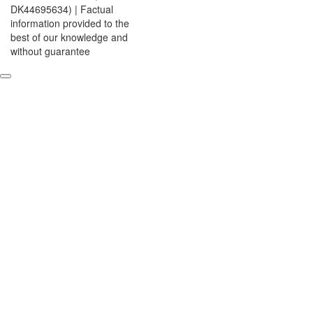
DK44695634) | Factual
information provided to the
best of our knowledge and
without guarantee
Anmelden
Das Passwort muss mindestens 8 Zeichen aus Zahlen und
Buchstaben enthalten, mindestens 1 Großbuchstaben enthalten
Ich stimme der Verarbeitung meiner Daten gemäß der
Datenschutzerklärung zu.
Datenschutzerklärung
Angemeldet bleiben
Anmelden
Registrieren