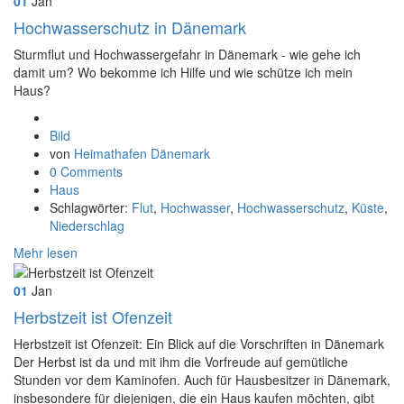
01
Jan
Hochwasserschutz in Dänemark
Sturmflut und Hochwassergefahr in Dänemark - wie gehe ich
damit um? Wo bekomme ich Hilfe und wie schütze ich mein
Haus?
Format
Bild
von
Heimathafen Dänemark
0 Comments
Haus
Schlagwörter:
Flut
,
Hochwasser
,
Hochwasserschutz
,
Küste
,
Niederschlag
Mehr lesen
01
Jan
Herbstzeit ist Ofenzeit
Herbstzeit ist Ofenzeit: Ein Blick auf die Vorschriften in Dänemark
Der Herbst ist da und mit ihm die Vorfreude auf gemütliche
Stunden vor dem Kaminofen. Auch für Hausbesitzer in Dänemark,
insbesondere für diejenigen, die ein Haus kaufen möchten, gibt