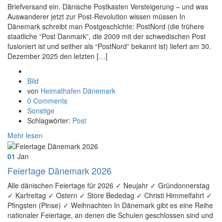
Briefversand ein. Dänische Postkasten Versteigerung – und was
Auswanderer jetzt zur Post-Revolution wissen müssen In
Dänemark schreibt man Postgeschichte: PostNord (die frühere
staatliche “Post Danmark”, die 2009 mit der schwedischen Post
fusioniert ist und seither als “PostNord” bekannt ist) liefert am 30.
Dezember 2025 den letzten […]
Format
Bild
von
Heimathafen Dänemark
0 Comments
Sonstige
Schlagwörter:
Post
Mehr lesen
01
Jan
Feiertage Dänemark 2026
Alle dänischen Feiertage für 2026 ✓ Neujahr ✓ Gründonnerstag
✓ Karfreitag ✓ Ostern ✓ Store Bededag ✓ Christi Himmelfahrt ✓
Pfingsten (Pinse) ✓ Weihnachten In Dänemark gibt es eine Reihe
nationaler Feiertage, an denen die Schulen geschlossen sind und