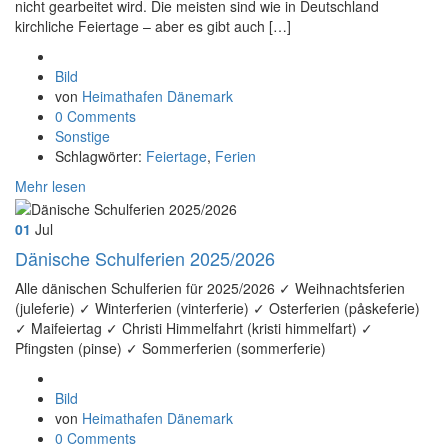
nicht gearbeitet wird. Die meisten sind wie in Deutschland
kirchliche Feiertage – aber es gibt auch […]
Format
Bild
von
Heimathafen Dänemark
0 Comments
Sonstige
Schlagwörter:
Feiertage
,
Ferien
Mehr lesen
01
Jul
Dänische Schulferien 2025/2026
Alle dänischen Schulferien für 2025/2026 ✓ Weihnachtsferien
(juleferie) ✓ Winterferien (vinterferie) ✓ Osterferien (påskeferie)
✓ Maifeiertag ✓ Christi Himmelfahrt (kristi himmelfart) ✓
Pfingsten (pinse) ✓ Sommerferien (sommerferie)
Format
Bild
von
Heimathafen Dänemark
0 Comments