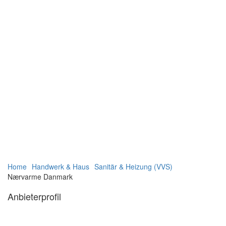
Navigation
Navigation
Home
Handwerk & Haus
Sanitär & Heizung (VVS)
verbergen
verbergen
Nærvarme Danmark
Anbieterprofil