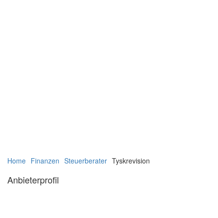
Navigation
Navigation
Home
Finanzen
Steuerberater
Tyskrevision
verbergen
verbergen
Anbieterprofil