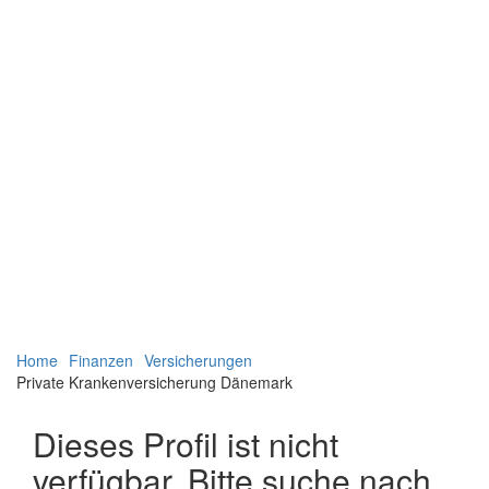
Navigation
Navigation
Home
Finanzen
Versicherungen
verbergen
verbergen
Private Krankenversicherung Dänemark
Dieses Profil ist nicht
verfügbar. Bitte suche nach