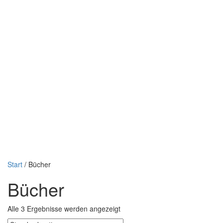
Navigation
Navigation
Start
/ Bücher
verbergen
verbergen
Bücher
Alle 3 Ergebnisse werden angezeigt